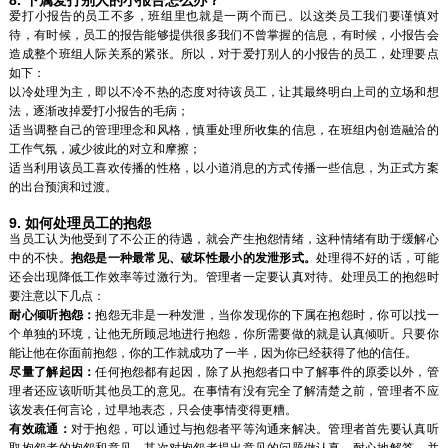
8. 下属爱打别人的小报告怎么办？
爱打小报告的员工不多，班组里也就是一两个而已。以这类员工我们要谨慎对
待，有时候，员工的报告能够提供很多我们不曾掌握的信息，有时候，小报告会
造成整个班组人际关系的紧张。所以，对于爱打别人的小报告的员工，处理要点
如下：
以冷处理为主，即以不冷不热的态度对待该员工，让其最终明白上司的立场和想
法，逐渐改掉爱打小报告的毛病；
适当调整自己的管理理念和风格，慎重处理所收集的信息，在班组内创造融洽的
工作气氛，减少彼此的对立和摩擦；
适当利用该员工喜欢传播的性格，以小道消息的方式传播一些信息，为正式方案
的出台预演和过渡。
9. 如何处理员工的抱怨
当员工认为他受到了不公正的待遇，就会产生抱怨情绪，这种情绪有助于缓解心
中的不快。
抱怨是一种最常见、破坏性最小的发泄形式。
处理得不好的话，可能
还会出现降低工作效率等过激行为。管理者一定要认真对待。处理员工的抱怨时
要注意以下几点：
耐心倾听抱怨：
抱怨无非是一种发泄，当你发现你的下属在抱怨时，你可以找一
个单独的环境，让他无所顾忌地进行抱怨，你所需要做的就是认真倾听。只要你
能让他在你面前抱怨，你的工作就成功了一半，因为你已经获得了他的信任。
尽量了解起因：
任何抱怨都有起因，除了从抱怨者口中了解事件的原委以外，管
理者还应该听听其他员工的意见。在事情有没有完全了解清楚之前，管理者不应
该发表任何言论，过早地表态，只会使事情变得更糟。
有效疏通：
对于抱怨，可以通过与抱怨者平等沟通来解决。管理者首先要认真听