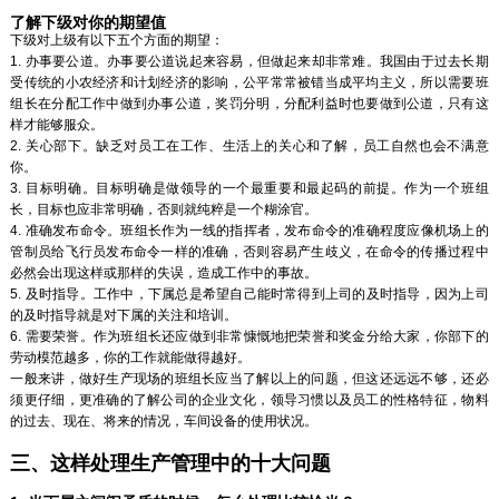
了解下级对你的期望值
下级对上级有以下五个方面的期望：
1. 办事要公道。办事要公道说起来容易，但做起来却非常难。我国由于过去长期
受传统的小农经济和计划经济的影响，公平常常被错当成平均主义，所以需要班
组长在分配工作中做到办事公道，奖罚分明，分配利益时也要做到公道，只有这
样才能够服众。
2. 关心部下。缺乏对员工在工作、生活上的关心和了解，员工自然也会不满意
你。
3. 目标明确。目标明确是做领导的一个最重要和最起码的前提。作为一个班组
长，目标也应非常明确，否则就纯粹是一个糊涂官。
4. 准确发布命令。班组长作为一线的指挥者，发布命令的准确程度应像机场上的
管制员给飞行员发布命令一样的准确，否则容易产生歧义，在命令的传播过程中
必然会出现这样或那样的失误，造成工作中的事故。
5. 及时指导。工作中，下属总是希望自己能时常得到上司的及时指导，因为上司
的及时指导就是对下属的关注和培训。
6. 需要荣誉。作为班组长还应做到非常慷慨地把荣誉和奖金分给大家，你部下的
劳动模范越多，你的工作就能做得越好。
一般来讲，做好生产现场的班组长应当了解以上的问题，但这还远远不够，还必
须更仔细，更准确的了解公司的企业文化，领导习惯以及员工的性格特征，物料
的过去、现在、将来的情况，车间设备的使用状况。
三、这样处理生产管理中的十大问题