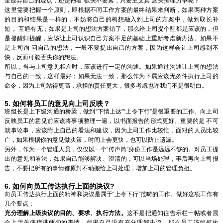
全放弃自己的观点，还是抱着“砍头不要紧，只要主义真”念头据理力争呢？
这里需要把握一个原则，即根据不同工作方案的最终结果来判断，如果两种方案
的目的和结果是一样的，不妨将自己的构想融入到上司的方案中，做到取长补
短， 互通有无；如果是上司的想法方案错了，那么给上司提个醒都是应该的，但
是提醒归提醒，应该让上司认识自己方案不足的基础上重新考虑新办法。如果不
是上司询 问自己的想法，一般不要提出自己的方案，因为这样会让上司感到不
快，反而可能否决你的想法。
所以，当与上司意见相左时，应该进行一定的沟通。如果通过沟通让上司的想法
与自己的一致，这样最好；如果无法一致，那么作为下属应该无条件执行上司的
命令，因为上司站得更高，承担的责任更大，很多考虑也许我们不是很明白。
5. 如何将员工的意见向上司反映？
班组长是上下级沟通的桥梁，做到“下情上达”“上令下行”是很重要的工作。向上司
反映员工的意见前应该将事项整理一遍，以书面报告的形式更好。重要的是 不可
就事论事，应该附上自己的看法和建议，因为上司工作比较忙，面对的人员比较
广，如果根据你的意见做决策，时间上会更快，也可以防止遗漏。
另外，作为一个管理人员，仅仅以一个“传声筒”身份工作是远远不够的。对员工提
出的意见和看法，如果自己能够解决、澄清的，可以当场处理，事后再向上司报
告，不要把所有的事情都原封不动搬给上司处理，增加上司的管理负担。
6. 如何向员工传达执行上面的决议?
向员工传达执行上面的精神和决议是属于“上令下行”范畴的工作。做好这项工作有
几个要点：
充分理解上级决议的目的、要求、执行方法。
这不是把通知往告示栏一帖或者晨
会上无关痛痒讲两句的事情，如果自己没有充分理解决议，那么员工该如何执