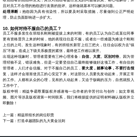
取抱怨者的抱怨和意见，其次对抱怨者提出意见的问题做认真、耐心地解答，并
且对员工不合理的抱怨进行友善的批评。这样做就基本可以解决问题。
处理果断：
抱怨因为具有传染性，所以要及时采取措施，尽量做到公正严明处
理，防止负面影响进一步扩大。
10. 如何对待不服自己的员工？
员工不服多发生在班组长刚刚被提拔上来的时期，有的员工认为自己或某位同事
更有资格晋升上来的时候，他的表现往往是不服，或者出一些难题为难这个刚刚
上任的上司。发生这种现象时，有的班组长新官上任三把火，往往会以权力去“镇
压”不服，造成上下级关系极度的紧张，最终使工作难以展开。
出现这种现象时，管理者需要有三种心理准备：
自信、大度、区别对待
。因为管
理经验不足，错误难免，但是一定要坚信自己最终能够做好这项工作，有自信的
管理者，人们才会信服。对于不服自己的员工，
要大度，就事论事，不要打击报
复，这样才会渐渐使员工的心安定下来，对这部分人员要先发动起来，开展正常
的工作。人都有从众的心理，见有的人动起来，又迫于饭碗的压力，自然就投入
工作中了。
版权申明：精益争霸尊重版权并感谢每一位作者的辛苦付出与创作；如文章视
频、图片等涉及版权请第一时间联系，我们将根据提供的证明材料确认版权并立
即删除！
上一篇：
精益班组长的岗位职责
下一篇：
打造卓越团队的九大黄金法则