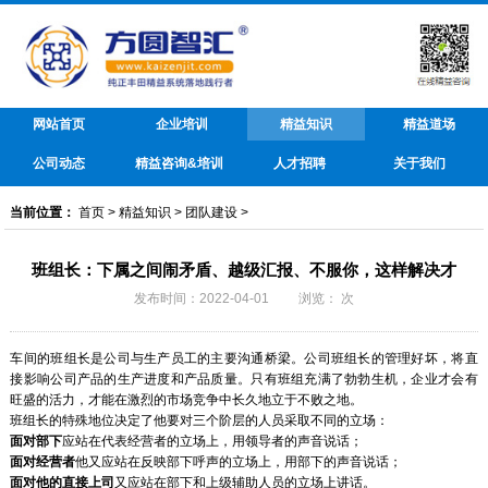
网站首页
企业培训
精益知识
精益道场
公司动态
精益咨询&培训
人才招聘
关于我们
当前位置：
首页
>
精益知识
>
团队建设
>
班组长：下属之间闹矛盾、越级汇报、不服你，这样解决才
发布时间：2022-04-01 浏览：
次
车间的
班组长
是公司与生产员工的主要沟通桥梁。公司班组长的管理好坏，将直
接影响公司产品的生产进度和产品质量。只有班组充满了勃勃生机，企业才会有
旺盛的活力，才能在激烈的市场竞争中长久地立于不败之地。
班组长的特殊地位决定了他要对三个阶层的人员采取不同的立场：
面对部下
应站在代表经营者的立场上，用领导者的声音说话；
面对经营者
他又应站在反映部下呼声的立场上，用部下的声音说话；
面对他的直接上司
又应站在部下和上级辅助人员的立场上讲话。