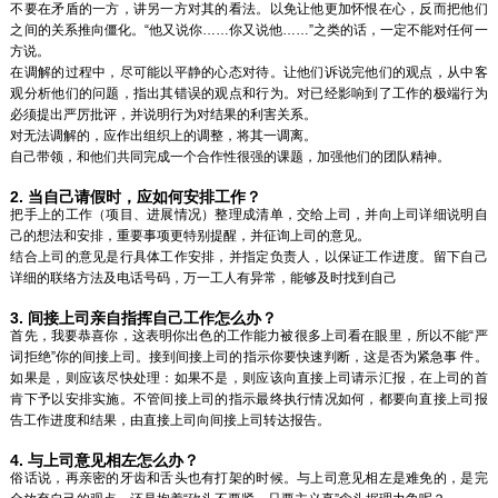
不要在矛盾的一方，讲另一方对其的看法。以免让他更加怀恨在心，反而把他们
之间的关系推向僵化。“他又说你……你又说他……”之类的话，一定不能对任何一
方说。
在调解的过程中，尽可能以平静的心态对待。让他们诉说完他们的观点，从中客
观分析他们的问题，指出其错误的观点和行为。对已经影响到了工作的极端行为
必须提出严厉批评，并说明行为对结果的利害关系。
对无法调解的，应作出组织上的调整，将其一调离。
自己带领，和他们共同完成一个合作性很强的课题，加强他们的团队精神。
2. 当自己请假时，应如何安排工作？
把手上的工作（项目、进展情况）整理成清单，交给上司，并向上司详细说明自
己的想法和安排，重要事项更特别提醒，并征询上司的意见。
结合上司的意见是行具体工作安排，并指定负责人，以保证工作进度。留下自己
详细的联络方法及电话号码，万一工人有异常，能够及时找到自己
3. 间接上司亲自指挥自己工作怎么办？
首先，我要恭喜你，这表明你出色的工作能力被很多上司看在眼里，所以不能“严
词拒绝”你的间接上司。接到间接上司的指示你要快速判断，这是否为紧急事 件。
如果是，则应该尽快处理：如果不是，则应该向直接上司请示汇报，在上司的首
肯下予以安排实施。不管间接上司的指示最终执行情况如何，都要向直接上司报
告工作进度和结果，由直接上司向间接上司转达报告。
4. 与上司意见相左怎么办？
俗话说，再亲密的牙齿和舌头也有打架的时候。与上司意见相左是难免的，是完