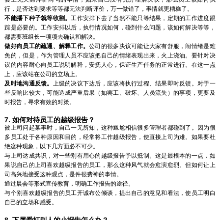
行，是否达到要求等等都无法判断评价，万一做错了，事情就更糟糕了。
不能播下种子就等收割。
工作安排下去了当然不能只等结果，定期的工作进度跟
踪是必要的。工作安排以后，执行情况如何，碰到什么问题，该如何解决等等，
都需要班组长一项项去确认和解决。
做好向员工的疏通、解释工作。
公司的很多决议可能让大家有舒服，闹情绪是难
免的，但是，作为管理人员不应该把自己的情绪表现出来，火上浇油。要针对决
议的内容耐心向员工说明解释，安抚人心，保证生产任务的正常进行。在这一点
上，应该站在公司的立场上。
及时地沟通反馈。
上级的决议下达后，应该将执行过程、结果即时反馈。对于一
些反响比较大，可能造成严重后果（如罢工、破坏、人员流失）的事项，更要及
时报告，寻求有效的对策。
7. 如何对待员工的越级报告？
被上司问起某事时，自己一无所知，这种尴尬相信很多管理者都碰到了。因为很
多员工处于各种原因和目的，经常将工作越级报告，使直接上司为难。如果要杜
绝这种现象，以下几方面必不可少。
与上司达成共识，对一些别有用心的越级报告予以抵制。这是最根本的一点，如
果说自己的上司喜欢越级报告的员工，那么这种风气就会愈演愈烈。但如何让上
司高兴地接受这种观点，是件很费神的事情。
通过晨会等形式宣传教育，明确工作报告的途径。
与个别喜欢越级报告的员工开诚布公倾谈，提出自己的意见和看法，使员工明白
自己的立场和感受。