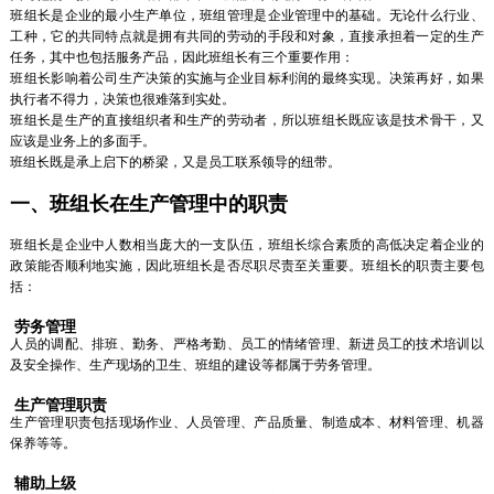
班组长是企业的最小生产单位，班组管理是企业管理中的基础。无论什么行业、
工种，它的共同特点就是拥有共同的劳动的手段和对象，直接承担着一定的生产
任务，其中也包括服务产品，因此班组长有三个重要作用：
班组长影响着公司生产决策的实施与企业目标利润的最终实现。决策再好，如果
执行者不得力，决策也很难落到实处。
班组长是生产的直接组织者和生产的劳动者，所以班组长既应该是技术骨干，又
应该是业务上的多面手。
班组长既是承上启下的桥梁，又是员工联系领导的纽带。
一、班组长在生产管理中的职责
班组长是企业中人数相当庞大的一支队伍，班组长综合素质的高低决定着企业的
政策能否顺利地实施，因此班组长是否尽职尽责至关重要。班组长的职责主要包
括：
劳务管理
人员的调配、排班、勤务、严格考勤、员工的情绪管理、新进员工的技术培训以
及安全操作、生产现场的卫生、班组的建设等都属于劳务管理。
生产管理职责
生产管理职责包括现场作业、人员管理、产品质量、制造成本、材料管理、机器
保养等等。
辅助上级