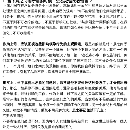
1. 当下属之间闹矛盾的时候，怎么处理比较恰当？
下属之间存在意见分歧是不可避免的。就像康熙皇帝的祖母孝庄太后对康熙皇帝
处理大臣之间的窝里斗问题，提出自己的观点：“你不能希望他们之间消除矛盾，
那是不可能的。你只能将这个局面控制在你可以控制的范围，不让它继续扩大，
不至于到不可收拾的地步，不至于影响江山社稷。”与康熙皇帝同样的问题，在我
们的周围也存在着这些普遍的现象。那我们怎么样处理比较合适，不至于让局面
僵化，不可收拾呢？
“
作为上司，应该正视这些影响领导行为的主观因素。
最忌讳的就是对下属之间矛
盾视而不见的态度。我曾见过一个班长，他的三个下属之间的矛盾，其中一个告
诉他 她们之间的关系。他很不耐烦地说了她一顿：“这么点小事，你也告诉我。你
们就不能处理好自己的关系吗？”那位下属听了很不高兴，又不好说什么就离开
了。一个月后，她们之间的关系越闹越僵，你拆我的台我拆你的台，终于有一天
在工作中，引起了品质不良，造成当天产量全部开捆返工。
”
事实上，当下属提出矛盾的问题时，通常是他不能处理这种关系了，才会提出来
的
。那么，如果你不做出正面的处理，通常会引起更加僵化的关系。他可能会破
罐子破摔，最终影响到工作。作为上司，对下属之间的关系应该有一定的了解。
经常从他们的言谈举止上，去体会他们之间的关系。当发现有不是很融洽的气氛
出现时， 应把握其度。这个度一个看它影响工作的程度，另一个看这种气氛的长
久性。根据不同的情况，采取不同调解方式。
总之要记住以下几点：
不要逃避问题。
不要责怪他们处理不好。因为每个人的性格是有差异的，在这世上就是有一些人
让另一些人讨厌。那种关系是很难自我调整的。