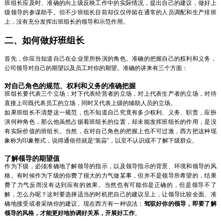
班组长应及时、准确的向上级反映工作中的实际情况，提出自己的建议，做好上
级领导的参谋助手。但不少班组长目前却仅仅停留在通常的人员调配和生产排班
上，没有充分发挥出班组长的领导和示范作用。
二、如何做好班组长
首先，你应当知道自己在企业里所扮演的角色。准确的把握自己的权利和义务，
公司领导对自己的期望以及员工对你的期望。准确的讲来有三个方面：
对自己角色的规范、权利和义务的准确把握
班组长要代表三个立场：对下代表经营者的立场，对上代表生产者的立场，对待
直接上司既代表员工的立场，同时又代表上级的辅助人员的立场。
如果班组长不清楚这一规范，也不知道自己究竟有多少权利、义务、职责，应扮
演何种角色，那么他虽然占据着班组长的位置，却未能发挥班组长的作用，是没
有实际价值的班组长。当然，在对自己角色的把握上也不可过激，西方把这种现
象称为印象整式，说得通俗些就是“装蒜”，以至不认识或不了解下级群众。
了解领导的期望值
作为下级，必须准确地了解领导的指示，以及领导指示的背景、环境和领导的风
格。有时候作为下级的你费了很大的力气做某事，但并不是领导所希望的，结果
费了力气反而没有达到应有的效果。当然也有可能你是正确的，但是领导不了
解，怎么办呢？这时要选择适当的时机把自己的建议呈上，让领导比较全面、准
确地接受或者采纳你的建议。现在西方有一种说法：
驾驭好你的领导，即要了解
领导的风格，才能更好地协调好关系，开展好工作
。