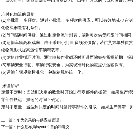
丰田公司生产调查部部长中山清孝认为:丰田生产方式的形成和发展过程
准时化物流的原则
(1)小批量、多频次。通过小批量、多频次的供应，可以有效地减少在
化物流创造有利条件。
(2)等间隔时间供货。通过制定物流时刻表，做到每次供货间限时间相同
(3)运输车辆高积载率。由于采用小批量,多频次供货，若供货方单独供
继物流形式提高运愉车辆积载率。
(4)缩短作业循环时间。通过缩短作业循环时间进而缩短交货提前期，
(5)车辆安全行驶。车辆行驶安全，为实现准时化物流提供运输保障。
(6)运输车辆规格标准化，包装箱规格统一化。
术语解析
定量不定时：当达到决定的数量时开始进行零部件的搬运，如果生产停
零部件搬运，搬运的时间不确定。
定时不定量：当达到决定的时间时进行零部件的引取，如果生产停滞，
上一篇：
华为的采购与供应链管理
下一篇：
什么是布局layout？目的和意义