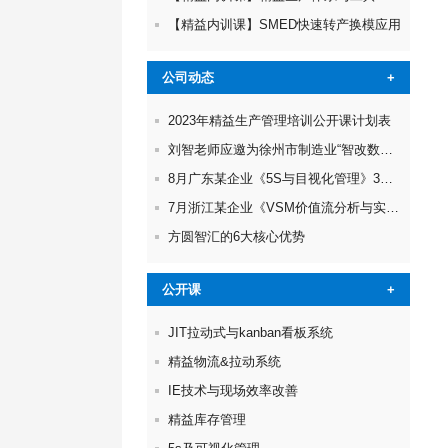
【精益内训课】SMED快速转产换模应用
公司动态
+
2023年精益生产管理培训公开课计划表
刘智老师应邀为徐州市制造业“智改数转”进行诊断服务
8月广东某企业《5S与目视化管理》3天实战研修圆满完成
7月浙江某企业《VSM价值流分析与实践》精益培训圆满完成
方圆智汇的6大核心优势
公开课
+
JIT拉动式与kanban看板系统
精益物流&拉动系统
IE技术与现场效率改善
精益库存管理