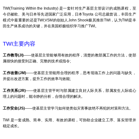
TWI(Training Within the Industry) 是一套针对生产基层主管设计的成熟课程，至
今仍被欧、美与日本等先进国家广泛应用，日本Toyota 公司总裁曾说，丰田生产
模式中最重要的还是TWI;VSM的创始人John Shook极其推崇TWI，认为TWI是丰
田生产体系成功的关键，并在美国积极组织学习推广TWI。
TWI主要内容
工作教导(JI)
——使基层主管能够用有效的程序，清楚的教部属工作的方法，使部
属很快的接受到正确、完整的技术或指令;
工作改善(JM)
——使基层主管能用合理的程序，思考现场工作上的问题与缺失，
并提出改进方案，提升工作的效率与效能;
工作关系(JR)
——使基层主管平时与部属建立良好人际关系，部属发生人际或心
理上的问题时，能冷静的分析，合情合理的解决。
工作安全(JS)
——使基层主管学习如何使类似灾害事故绝不再犯的对策和方法。
TWI 是一套成熟、简单、实用、有效的课程，可协助企业建立工序、落实管理并
稳定成长。