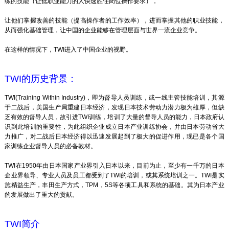
练的技能（让低职业能力的人快速胜任岗位操作要求），
让他们掌握改善的技能（提高操作者的工作效率），进而掌握其他的职业技能，
从而强化基础管理，让中国的企业能够在管理层面与世界一流企业竞争。
在这样的情况下，TWI进入了中国企业的视野。
TWI的历史背景：
TWI(Training Within Industry)，即为督导人员训练，或一线主管技能培训，其源
于二战后，美国生产局重建日本经济，发现日本技术劳动力潜力极为雄厚，但缺
乏有效的督导人员，故引进TWI训练，培训了大量的督导人员的能力，日本政府认
识到此培训的重要性，为此组织企业成立日本产业训练协会，并由日本劳动省大
力推广，对二战后日本经济得以迅速发展起到了极大的促进作用，现已是各个国
家训练企业督导人员的必备教材。
TWI在1950年由日本国家产业界引入日本以来，目前为止，至少有一千万的日本
企业界领导、专业人员及员工都受到了TWI的培训，或其系统培训之一。TWI是实
施精益生产，丰田生产方式，TPM，5S等各项工具和系统的基础。其为日本产业
的发展做出了重大的贡献。
TWI简介