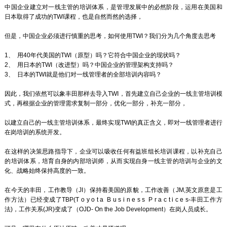
中国企业建立对一线主管的培训体系，是管理发展中的必然阶段，运用在美国和
日本取得了成功的TWI课程，也是自然而然的选择，
但是，中国企业必须进行慎重的思考，如何使用TWI？我们分为几个角度去思考
1、 用40年代美国的TWI（原型）吗？它符合中国企业的现状吗？
2、 用日本的TWI（改进型）吗？中国企业的管理架构支持吗？
3、 日本的TWI就是他们对一线管理者的全部培训内容吗？
因此，我们依然可以象丰田那样去导入TWI，首先建立自己企业的一线主管培训模
式，再根据企业的管理需求复制一部分，优化一部分，补充一部分，
以建立自己的一线主管培训体系，最终实现TWI的真正含义，即对一线管理者进行
在岗培训的系统开发。
在这样的决策思路指导下，企业可以吸收任何有益班组长培训课程，以补充自己
的培训体系，培育自身的内部培训师，从而实现自身一线主管的培训与企业的文
化、战略始终保持高度的一致。
在今天的丰田，工作教导（JI）保持着美国的原貌，工作改善（JM,英文原意是工
作方法）已经变成了TBP(T o y o t a B u s i n e s s P r a c t i c e s-丰田工作方
法)，工作关系(JR)变成了（OJD- On the Job Development）在岗人员成长。