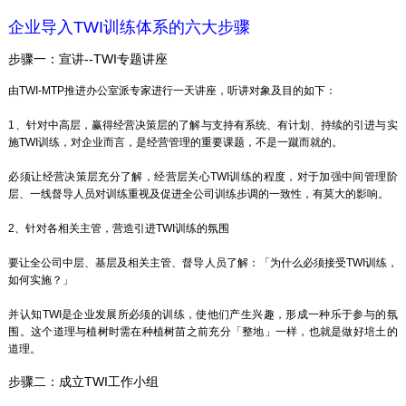
企业导入TWI训练体系的六大步骤
步骤一：宣讲--TWI专题讲座
由TWI-MTP推进办公室派专家进行一天讲座，听讲对象及目的如下：
1、针对中高层，赢得经营决策层的了解与支持有系统、有计划、持续的引进与实
施TWI训练，对企业而言，是经营管理的重要课题，不是一蹴而就的。
必须让经营决策层充分了解，经营层关心TWI训练的程度，对于加强中间管理阶
层、一线督导人员对训练重视及促进全公司训练步调的一致性，有莫大的影响。
2、针对各相关主管，营造引进TWI训练的氛围
要让全公司中层、基层及相关主管、督导人员了解：「为什么必须接受TWI训练，
如何实施？」
并认知TWI是企业发展所必须的训练，使他们产生兴趣，形成一种乐于参与的氛
围。这个道理与植树时需在种植树苗之前充分「整地」一样，也就是做好培土的
道理。
步骤二：成立TWI工作小组