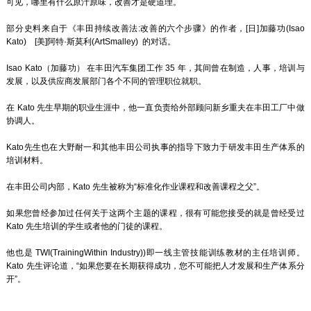
可见，哪里有什么原汁原味，改善才是硬道理。
部分史料来自于《丰田持续改善法:改善的六个步骤》的作者，[日]加藤功(Isao
Kato) [美]阿特·斯莫利(ArtSmalley) 的对话。
Isao Kato（加藤功） 在丰田汽车集团工作 35 年，其间曾在制造，人事，培训与
发展，以及供应商发展部门各个不同的管理职位就职。
在 Kato 先生早期的职业生涯中，他一直负责给外部顾问新乡重夫在丰田工厂中做
协调人。
Kato先生也在大野耐一和其他丰田公司执事的指导下致力于研发丰田生产体系的
培训材料。
在丰田公司内部，Kato 先生被称为“标准化作业课程和改善课程之父”。
如果您曾经参加过任何关于这两个主题的课程，很有可能您接受的就是曾经受过
Kato 先生培训的学生或者他的门徒的课程。
他也是 TWI(TrainingWithin Industry))即一线主管技能训练教材的主任培训师。
Kato 先生评论道，“如果您要在长期获得成功，您不可能把人才发展和生产体系分
开”。