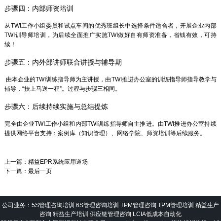
步骤四：内部师资培训
从TWI工作小组委员和试点车间的优秀班组长中选择条件适合者，开展企业内部
TWI训导师培训，为后续全面推广实施TWI做好自有师资准备，省钱有效，可持
续！
步骤五：内外部讲师联合讲授与辅导期
由本企业的TWI训练指导师为主讲授，由TWI推进办公室的训练指导师指导教学与
辅导，“扶上马送一程”。过程与步骤三相同。
步骤六：后续持续实施与总结提炼
完全由企业TWI工作小组和内部TWI训练指导师自主推进。由TWI推进办公室持续
提供网络平台支持：案例库（知识管理）、网络学院、师资培训等后续服务。
上一篇：
精益EPR系统应用道场
下一篇：
最后一页
公司业务：5S管理咨询培训 6S管理咨询培训 TPM管理咨询 TPM管理培训 精益生产
咨询 精益生产培训 供应链管理咨询 LCIA低成本自动化